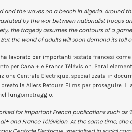
and and the waves on a beach in Algeria. Around th
devastated by the war between nationalist troops 
iety, the tragedy assumes the contours of a game,
But the world of adults will soon demand its toll o
ha lavorato per importanti testate francesi come “
o per Canal+ e France Télévision. Parallelamente 
uzione Centrale Electrique, specializzata in docu
a creato la Allers Retours Films per proseguire il 
 nel lungometraggio.
orked for important French publications such as ‘L
 and France Télévision. At the same time, she col
ny Centrale Electrique, specialized in social c