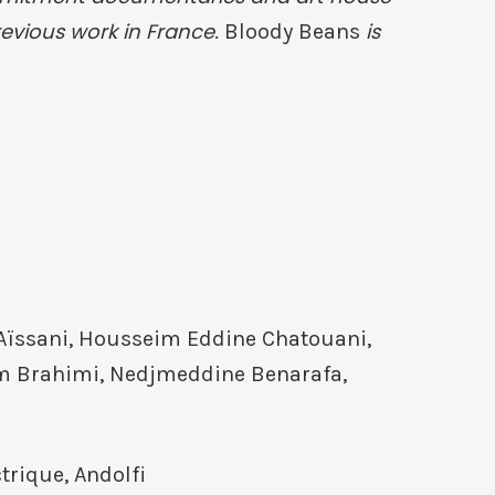
previous work in France.
is
Bloody Beans
 Aïssani, Housseim Eddine Chatouani,
m Brahimi, Nedjmeddine Benarafa,
ctrique, Andolfi