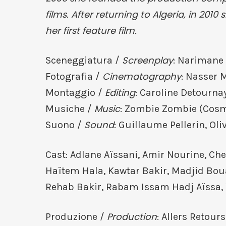
films. After returning to Algeria, in 201
her first feature film.
Screenplay
Sceneggiatura /
: Narimane
Cinematography
Fotografia /
: Nasser 
Editing
Montaggio /
: Caroline Detourna
Music
Musiche /
: Zombie Zombie (Cos
Sound
Suono /
: Guillaume Pellerin, Ol
Cast: Adlane Aïssani, Amir Nourine, C
Haïtem Hala, Kawtar Bakir, Madjid Bo
Rehab Bakir, Rabam Issam Hadj Aïssa,
Production
Produzione /
: Allers Retours