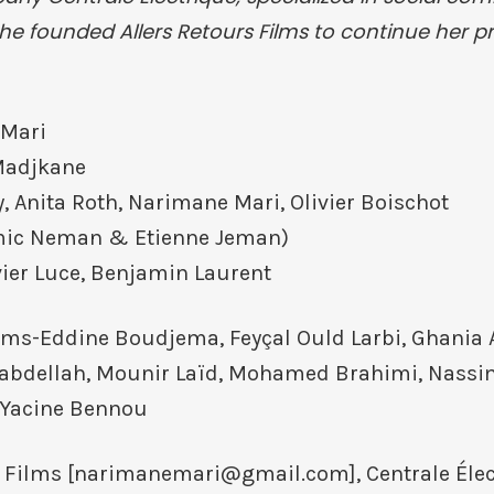
0 she founded Allers Retours Films to continue her 
 Mari
Madjkane
y, Anita Roth, Narimane Mari, Olivier Boischot
mic Neman & Etienne Jeman)
ivier Luce, Benjamin Laurent
hems-Eddine Boudjema, Feyçal Ould Larbi, Ghania
uabdellah, Mounir Laïd, Mohamed Brahimi, Nassi
 Yacine Bennou
 Films [
narimanemari@gmail.com
], Centrale Éle