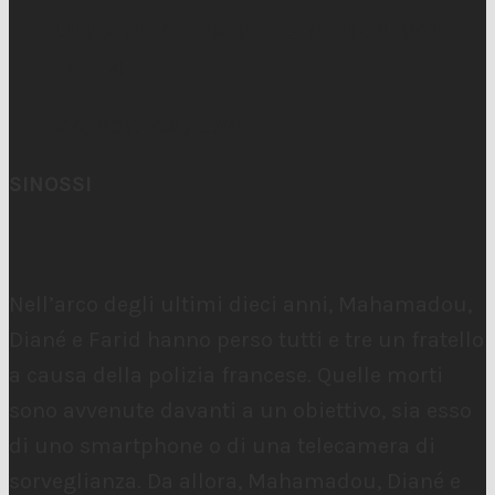
LUN 7 NOV H. 19:30 – CINEMA SAVOY
SALA 4
V.O. SOTT ITA / ENG
SINOSSI
Nell’arco degli ultimi dieci anni, Mahamadou,
Diané e Farid hanno perso tutti e tre un fratello
a causa della polizia francese. Quelle morti
sono avvenute davanti a un obiettivo, sia esso
di uno smartphone o di una telecamera di
sorveglianza. Da allora, Mahamadou, Diané e