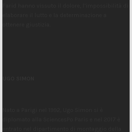
Farid hanno vissuto il dolore, l’impossibilità di
elaborare il lutto e la determinazione a
ottenere giustizia.
UGO SIMON
Nato a Parigi nel 1992, Ugo Simon si è
diplomato alla SciencesPo Paris e nel 2017 è
entrato nel dipartimento di montaggio della