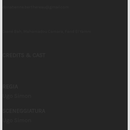
donatienne.berthereau@gmail.com
Diané Bah, Mahamadou Camara, Farid El Yamni
CREDITS & CAST
REGIA
Ugo Simon
SCENEGGIATURA
Ugo Simon