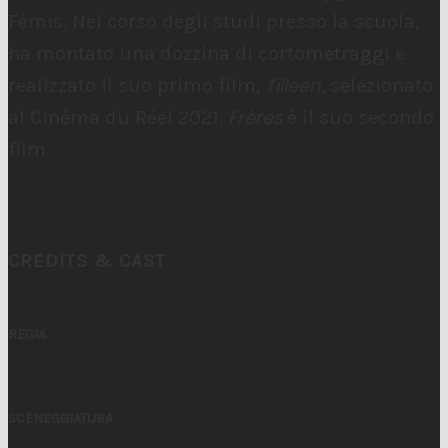
Fémis. Nel corso degli studi presso la scuola,
ha montato una dozzina di cortometraggi e
Tilleen
realizzato il suo primo film,
, selezionato
Frères
al Cinéma du Réel 2021.
è il suo secondo
film.
CREDITS & CAST
REGIA
SCENEGGIATURA