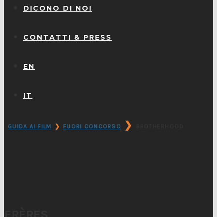
DICONO DI NOI
CONTATTI & PRESS
EN
IT
❯
GUIDA AI FILM
❯
FUORI CONCORSO
BROTHERHOOD
FRÈRES