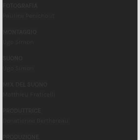
FOTOGRAFIA
Pauline Penichout
MONTAGGIO
Ugo Simon
SUONO
Ugo Simon
MIX DEL SUONO
Matthieu Fraticelli
PRODUTTRICE
Donatienne Berthereau
PRODUZIONE