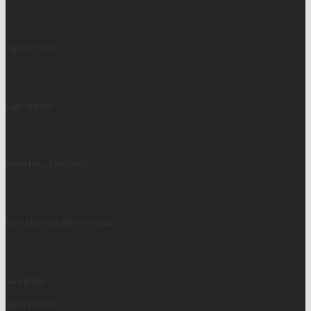
Ugo Simon
Ugo Simon
Matthieu Fraticelli
Donatienne Berthereau
La Fémis
www.femis.fr