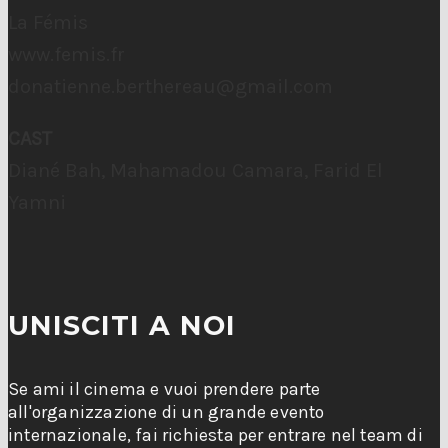
La Fémis
www.femis.fr
donatienne.berthereau@gmail.com
CAST
Diané Bah, Mahamadou Camara, Farid El
Yamni
UNISCITI A NOI
Se ami il cinema e vuoi prendere parte
all'organizzazione di un grande evento
internazionale, fai richiesta per entrare nel team di