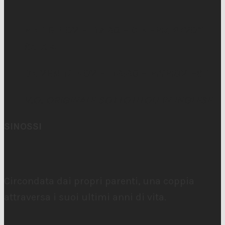
MAR 9 NOV H. 17:30 – CINEMA SAVOY
SALA 4
DA VEN 12 NOV H. 13:30 – MYMOVIES.IT
V.O. ORIGINALE SOTTOTITOLI IN INGLESE
SINOSSI
Circondata dai propri parenti, una coppia
attraversa i suoi ultimi anni di vita.