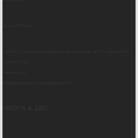
Youssef Gharbi
CinéPar’Court, Centre National du Cinéma et de l’Image, Goethe-
Institut Tunis
www.cnci.tn
khatawatcineparcourt@gmail.com
CREDITS & CAST