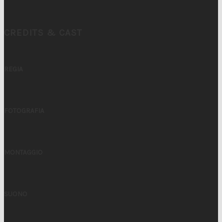
CREDITS & CAST
REGIA
FOTOGRAFIA
MONTAGGIO
SUONO