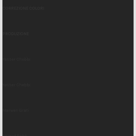
CORREZIONE COLORI
PRODUZIONE
Yasser Chebbi
Yasser Chebbi
Marwen Grati
Ahmed Sahli