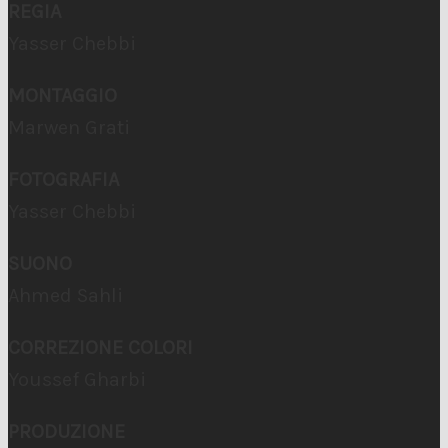
REGIA
Yasser Chebbi
MONTAGGIO
Marwen Grati
FOTOGRAFIA
Yasser Chebbi
SUONO
Ahmed Sahli
CORREZIONE COLORI
Youssef Gharbi
PRODUZIONE