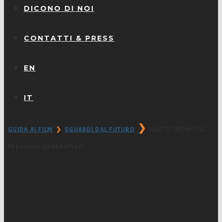
DICONO DI NOI
CONTATTI & PRESS
EN
IT
❯
GUIDA AI FILM
❯
SGUARDI DAL FUTURO
DEATH FROM THE
PREVIOUS GENERATION