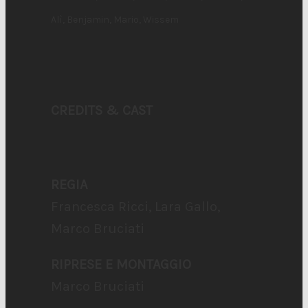
Alì, Benjamin, Mario, Wissem
CREDITS & CAST
REGIA
Francesca Ricci, Lara Gallo,
Marco Bruciati
RIPRESE E MONTAGGIO
Marco Bruciati