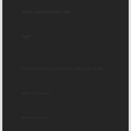
IN COLLABORAZIONE CON
CAST
Francesca Ricci, Lara Gallo, Marco Bruciati
Marco Bruciati
Matteo Giauro