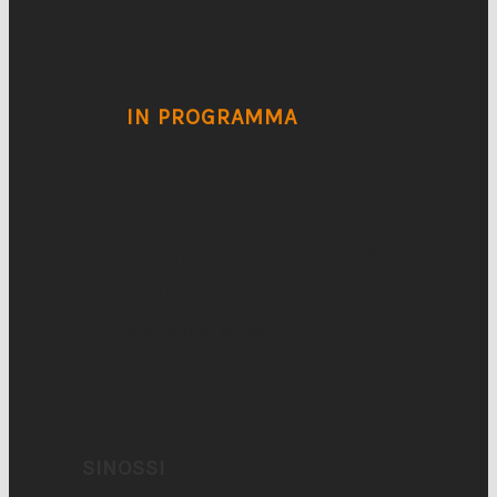
IN PROGRAMMA
MAR 11 NOV H.16.00 –
CINEMA MODERNO THE
SPACE, SALA 5
(INGRESSO GRATUITO)
SINOSSI