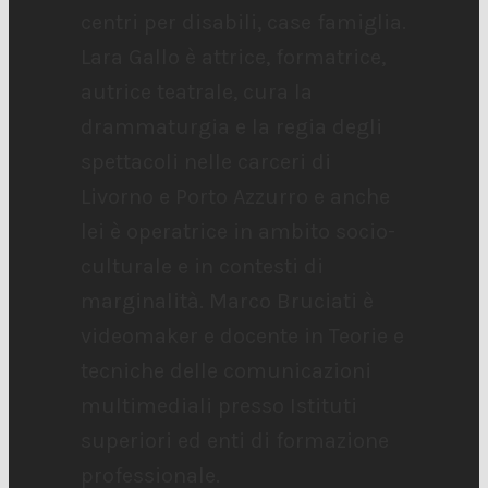
centri per disabili, case famiglia.
Lara Gallo è attrice, formatrice,
autrice teatrale, cura la
drammaturgia e la regia degli
spettacoli nelle carceri di
Livorno e Porto Azzurro e anche
lei è operatrice in ambito socio-
culturale e in contesti di
marginalità. Marco Bruciati è
videomaker e docente in Teorie e
tecniche delle comunicazioni
multimediali presso Istituti
superiori ed enti di formazione
professionale.