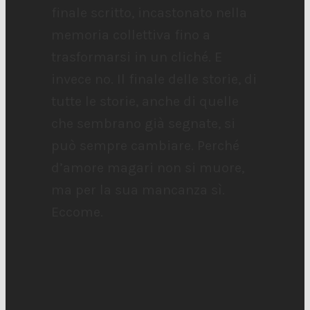
finale scritto, incastonato nella
memoria collettiva fino a
trasformarsi in un cliché. E
invece no. Il finale delle storie, di
tutte le storie, anche di quelle
che sembrano già segnate, si
può sempre cambiare. Perché
d’amore magari non si muore,
ma per la sua mancanza sì.
Eccome.