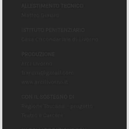
ALLESTIMENTO TECNICO
Matteo Giauro
ISTITUTO PENITENZIARIO
Casa Circondariale di Livorno
PRODUZIONE
Arci Livorno
frarum@gmail.com
www.arcilivorno.it
CON IL SOSTEGNO DI
Regione Toscana – progetto
Teatro e Carcere