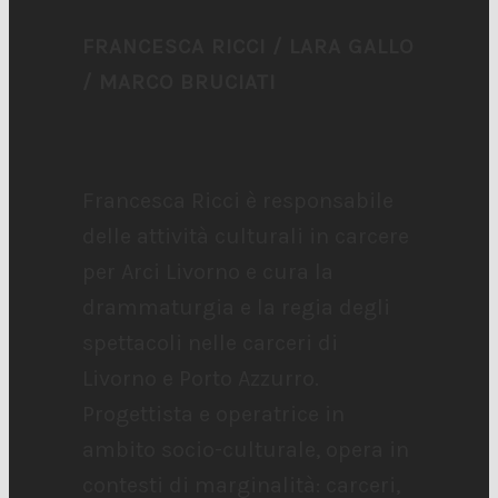
FRANCESCA RICCI / LARA GALLO
/ MARCO BRUCIATI
Francesca Ricci è responsabile
delle attività culturali in carcere
per Arci Livorno e cura la
drammaturgia e la regia degli
spettacoli nelle carceri di
Livorno e Porto Azzurro.
Progettista e operatrice in
ambito socio-culturale, opera in
contesti di marginalità: carceri,