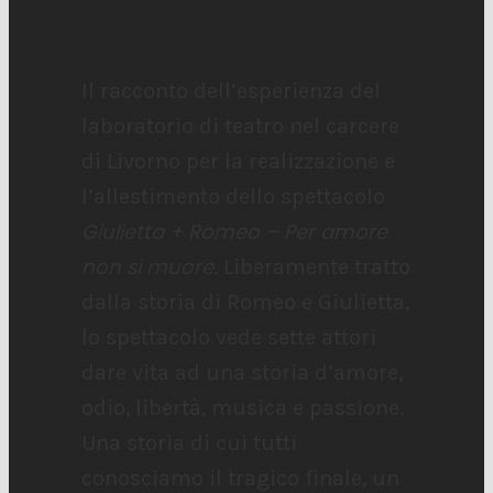
Il racconto dell’esperienza del
laboratorio di teatro nel carcere
di Livorno per la realizzazione e
l’allestimento dello spettacolo
Giulietta + Romeo – Per amore
non si muore
. Liberamente tratto
dalla storia di Romeo e Giulietta,
lo spettacolo vede sette attori
dare vita ad una storia d’amore,
odio, libertà, musica e passione.
Una storia di cui tutti
conosciamo il tragico finale, un