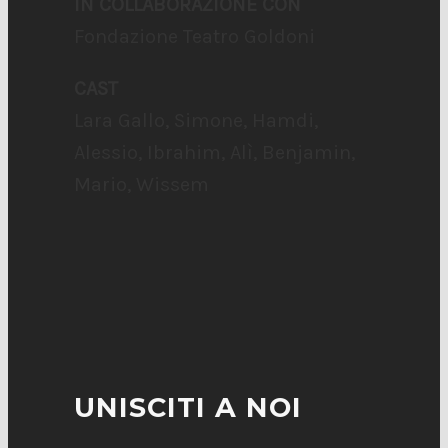
IN COLLABORAZIONE CON
Fondazione Teatro Goldoni
CAST
Lara Gallo, Simone, Hamdi,
Alessio, Ibrahim, Alì, Benjamin,
Mario, Wissem
UNISCITI A NOI