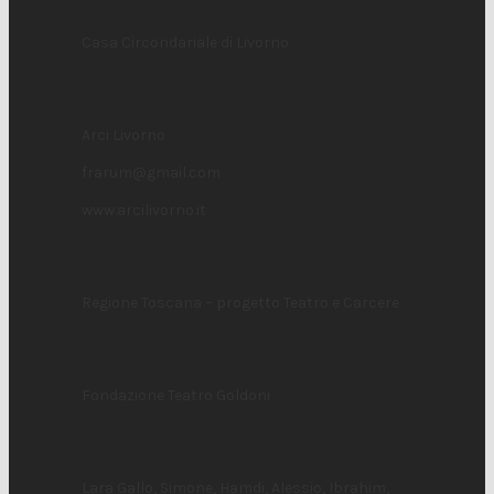
Casa Circondariale di Livorno
Arci Livorno
frarum@gmail.com
www.arcilivorno.it
Regione Toscana – progetto Teatro e Carcere
Fondazione Teatro Goldoni
Lara Gallo, Simone, Hamdi, Alessio, Ibrahim,