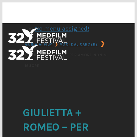
No menu assigned!
❯
GUIDA AI FILM
❯
VOCI DAL CARCERE
GIULIETTA + ROMEO – PER AMORE NON SI
MUORE
GIULIETTA +
ROMEO – PER