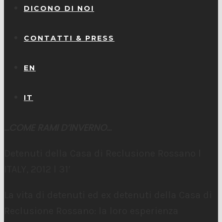
DICONO DI NOI
CONTATTI & PRESS
EN
IT
…COME RAMI D’INVERNO…
Detenuti della Casa di Reclusione Rossano l
ITALY, 2012 l 31′
La vita di detenuti ed ex detenuti della Casa di
Reclusione Rossano: la loro esperienza