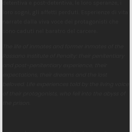
detentiva e post-detentiva, le loro speranze, i
loro sogni, gli affetti perduti. Esperienze di vita
narrate dalla viva voce dei protagonisti che
sono caduti nel baratro del carcere.
The life of inmates and former inmates of the
Rossano Institute of Penalty: their penitentiary
and post-penitentiary experience, their
expectations, their dreams and the lost
beloved. Life experiences told by the living voice
of their protagonists, who fell into the abyss of
the prison.