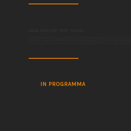
Italia, 2021 | 20′ · DCP · Colore
PERLE – ALLA SCOPERTA DEL CINEMA ITALIANO
CORTOMETRAGGI
IN PROGRAMMA
DOM 7 NOV H. 19:30 – CINEMA 
DA LUN 8 NOV H. 15:30 – MYMOV