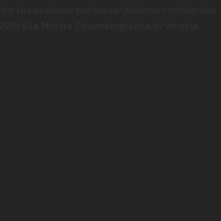
al
Los océanos son los verdaderos continentes
e
–
l 2019 alla Mostra Cinematografica di Venezia.