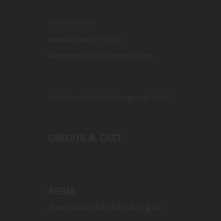
Sayonara Film
www.sayonarafilm.com
elenfantdistribution@gmail.com
Valentina Bellè, Yuri Casagrande Conti
CREDITS & CAST
REGIA
Tommaso Santambrogio