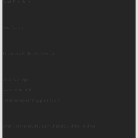
Amit Ben Haim
Avia Azran
Theodore Miller, Avia Azran
Sapir College
www.sapir.ac.il
rotemelkayamm@gmail.com
Amit Goldreyer, Ilay Ben Shabat, Shiraz Fahima