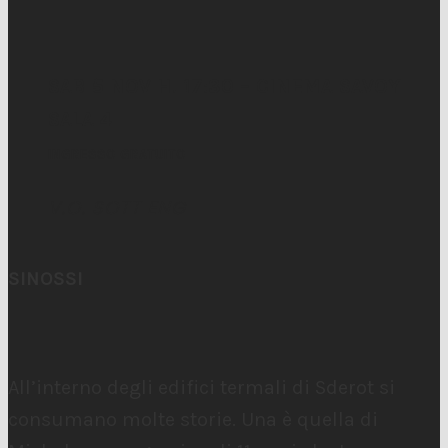
SAB 5 NOV H. 17:30 – CINEMA SAVOY
SALA 4
INGRESSO GRATUITO
V.O. SOTT ENG
SINOSSI
All’interno degli edifici termali di Sderot si
consumano molte storie. Una è quella di