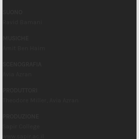
SUONO
Ravid Bamani
MUSICHE
Amit Ben Haim
SCENOGRAFIA
Avia Azran
PRODUTTORI
Theodore Miller, Avia Azran
PRODUZIONE
Sapir College
www.sapir.ac.il