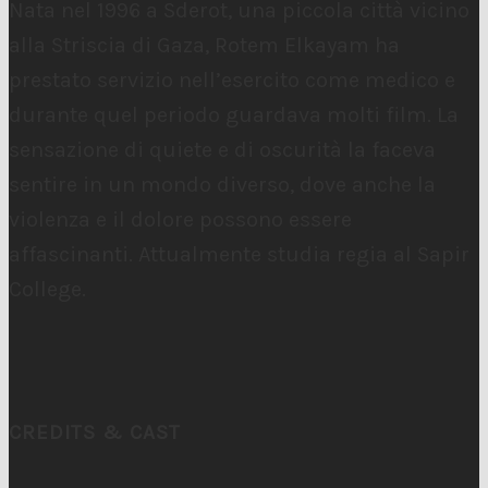
Nata nel 1996 a Sderot, una piccola città vicino
alla Striscia di Gaza, Rotem Elkayam ha
prestato servizio nell’esercito come medico e
durante quel periodo guardava molti film. La
sensazione di quiete e di oscurità la faceva
sentire in un mondo diverso, dove anche la
violenza e il dolore possono essere
affascinanti. Attualmente studia regia al Sapir
College.
CREDITS & CAST