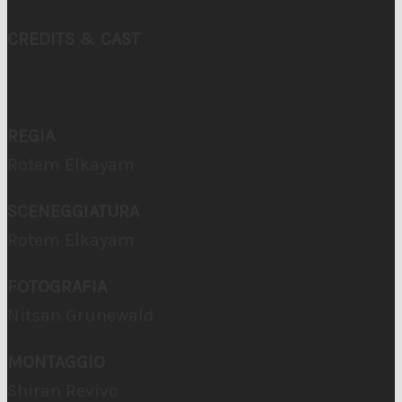
CREDITS & CAST
REGIA
Rotem Elkayam
SCENEGGIATURA
Rotem Elkayam
FOTOGRAFIA
Nitsan Grunewald
MONTAGGIO
Shiran Revivo