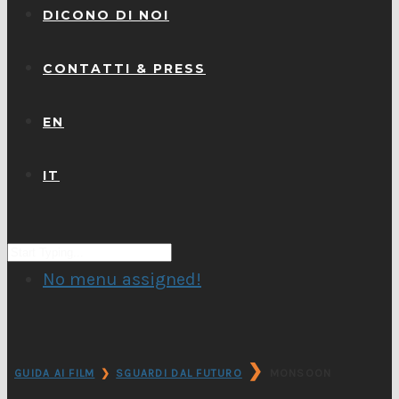
DICONO DI NOI
CONTATTI & PRESS
EN
IT
No menu assigned!
❯
GUIDA AI FILM
❯
SGUARDI DAL FUTURO
MONSOON