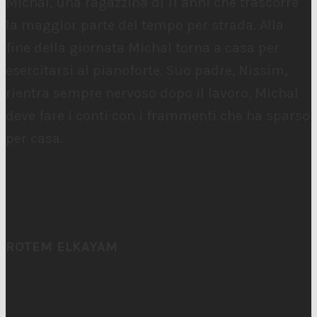
Michal, una ragazzina di 11 anni che trascorre
la maggior parte del tempo per strada. Alla
fine della giornata Michal torna a casa per
esercitarsi al pianoforte. Suo padre, Nissim,
rientra sempre nervoso dopo il lavoro. Michal
deve fare i conti con i frammenti che ha sparso
per casa.
ROTEM ELKAYAM