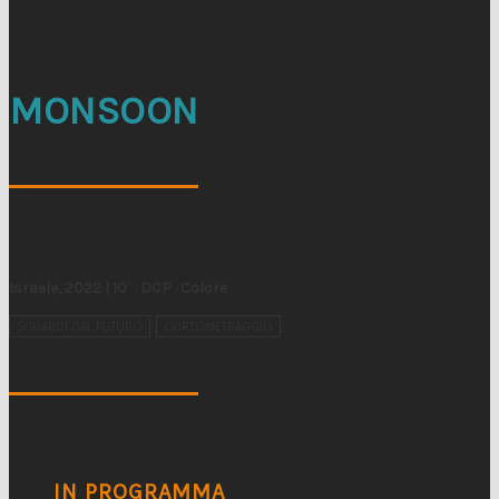
MONSOON
Israele, 2022 | 10′ · DCP · Colore
SGUARDI DAL FUTURO
CORTOMETRAGGIO
IN PROGRAMMA