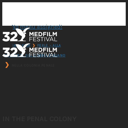
No menu assigned!
GUIDA AI FILM
❯
PERLE – ALLA
SCOPERTA DEL CINEMA ITALIANO
❯
NELLA COLONIA PENALE
IN THE PENAL COLONY