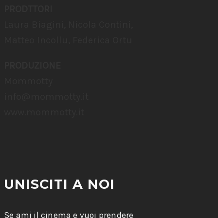
PRODTTORI
Laura Biagini, Nicola Contini,
Matteo Incollu, Federica Ortu
PRODUZIONE
Mommotty
info@mommotty.it
www.mommotty.it
UNISCITI A NOI
Se ami il cinema e vuoi prendere