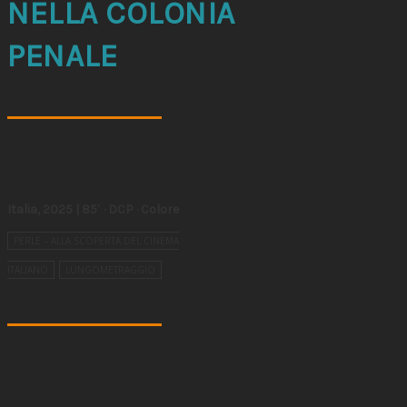
NELLA COLONIA
PENALE
Italia, 2025 | 85′ · DCP · Colore
PERLE – ALLA SCOPERTA DEL CINEMA
ITALIANO
LUNGOMETRAGGIO