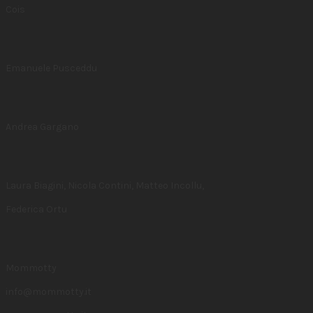
Cois
Emanuele Pusceddu
Andrea Gargano
Laura Biagini, Nicola Contini, Matteo Incollu,
Federica Ortu
Mommotty
info@mommotty.it