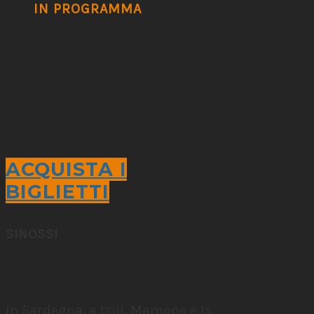
IN PROGRAMMA
DOM 9 NOV H.21:30 – THE
SPACE CINEMA MODERNO,
SALA 5
ACQUISTA I
BIGLIETTI
SINOSSI
In Sardegna, a Isili, Mamone e Is