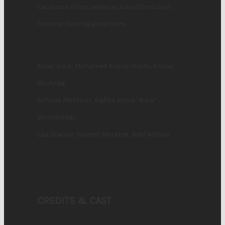
Cactusco Films, www.cactuscofilms.com,
filmscactusco@gmail.com
Amar Ziadi, Mohamed Amine Terchi, Amine
Boukraa,
Sofiane Mokhtar, Rafika Asma “Kika”
Benlakhdar,
Léa Granier, Younes Merabet, Adel Adnani
CREDITS & CAST