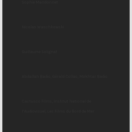
Sophie Mandonnet
Nicolas Waschkowski
Guillaume Solignat
Abdallah Badis, Gérald Collas, Mokhtar Badis
Cactusco Films, Institut National de
l’Audiovisuel, Les Films du Bord de Mer