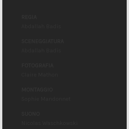
REGIA
Abdallah Badis
SCENEGGIATURA
Abdallah Badis
FOTOGRAFIA
Claire Mathon
MONTAGGIO
Sophie Mandonnet
SUONO
Nicolas Waschkowski