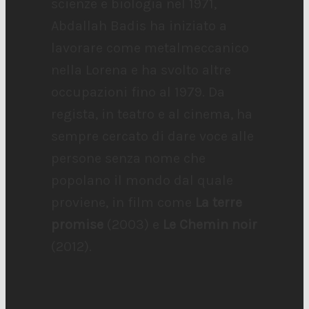
scienze e biologia nel 1971,
Abdallah Badis ha iniziato a
lavorare come metalmeccanico
nella Lorena e ha svolto altre
occupazioni fino al 1979. Da
regista, in teatro e al cinema, ha
sempre cercato di dare voce alle
persone senza nome che
popolano il mondo dal quale
proviene, in film come
La terre
promise
(2003) e
Le Chemin noir
(2012).