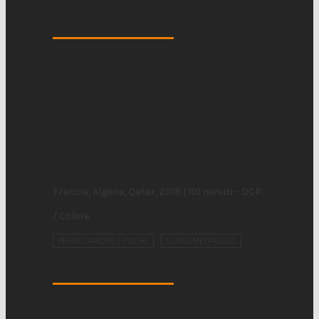
Francia, Algeria, Qatar, 2018 | 101 minuti – DCP
/ Colore
PREMIO AMORE E PSICHE
LUNGOMETRAGGIO