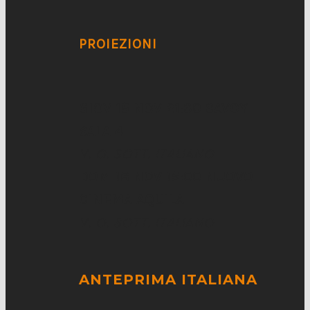
PROIEZIONI
GIOV 15 NOV 21:30 SAVOY
SALA 4
V. O. SOTT. ITALIANO
DOM 18 NOV 15:00 NUOVO
CINEMA AQUILA
V. O. SOTT. ITALIANO
ANTEPRIMA ITALIANA