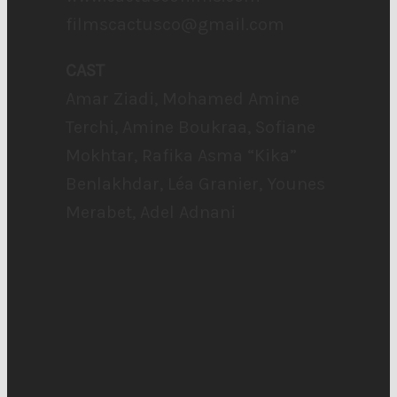
filmscactusco@gmail.com
CAST
Amar Ziadi, Mohamed Amine
Terchi, Amine Boukraa, Sofiane
Mokhtar, Rafika Asma “Kika”
Benlakhdar, Léa Granier, Younes
Merabet, Adel Adnani