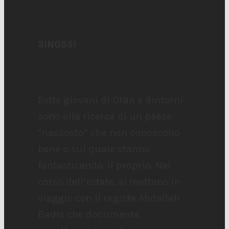
SINOSSI
Sette giovani di Oran e dintorni
sono alla ricerca di un paese
“nascosto” che non conoscono
bene o sul quale stanno
fantasticando: il proprio. Nel
corso dell’estate, si mettono in
viaggio con il regista Abdallah
Badis che documenta