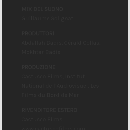
MIX DEL SUONO
Guillaume Solignat
PRODUTTORI
Abdallah Badis, Gérald Collas,
Mokhtar Badis
PRODUZIONE
Cactusco Films, Institut
National de l’Audiovisuel, Les
Films du Bord de Mer
RIVENDITORE ESTERO
Cactusco Films
www.cactuscofilms.com