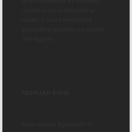
quest’avventura da romanzo
iniziatico verso l’entroterra
rurale: il cuore invisibile e
pulsante di passato e presente
dell’Algeria.
ABDALLAH BADIS
Dopo essersi diplomato in