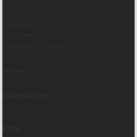
Chérine Yazbeck
chessyaz@gmail.com
www.instagram.com/yazbeckcherine/
Riad Khaled
CREDITS & CAST
REGIA