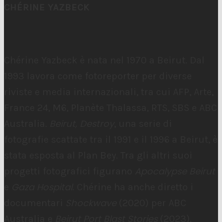
CHÉRINE YAZBECK
Chérine Yazbeck è nata nel 1970 a Beirut. Dal
1993 lavora come fotoreporter per diverse
riviste e media internazionali, tra cui AFP, Arte,
France 24, M6, Planète Thalassa, RTS, SBS e ABC
Beirut, Destroy
Australia.
, una serie di
fotografie scattate tra il 1991 e il 1996 a Beirut, è
stata esposta al Plan Bey. Tra gli altri suoi
Apocalypse Beirut
progetti fotografici figurano
Gaza Hospital
e
. Chérine ha anche diretto i
Shockwave
documentari
(2020) per ABC
Beirut Port Blast Stories
Australia e
(2023).