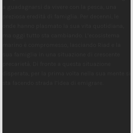
a guadagnarsi da vivere con la pesca, una
preziosa eredità di famiglia. Per decenni, le
onde hanno plasmato la sua vita quotidiana,
ma oggi tutto sta cambiando. L’ecosistema
marino è compromesso, lasciando Riad e la
sua famiglia in una situazione di crescente
precarietà. Di fronte a questa situazione
disperata, per la prima volta nella sua mente si
sta facendo strada l’idea di emigrare.