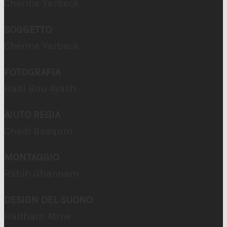
Chérine Yazbeck
SOGGETTO
Chérine Yazbeck
FOTOGRAFIA
Hadi Bou Ayash
AIUTO REGIA
Chadi Bosquin
MONTAGGIO
Rabih Ghannam
DESIGN DEL SUONO
Haitham Atme