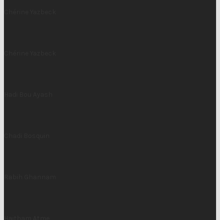
Chérine Yazbeck
Chérine Yazbeck
Hadi Bou Ayash
Chadi Bosquin
Rabih Ghannam
Haitham Atme