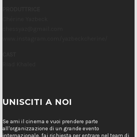
PRODUTTRICE
Chérine Yazbeck
chessyaz@gmail.com
www.instagram.com/yazbeckcherine/
CAST
Riad Khaled
UNISCITI A NOI
Se ami il cinema e vuoi prendere parte
all'organizzazione di un grande evento
internazionale, fai richiesta per entrare nel team di