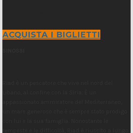
SAB 8 NOV H. 17.30 – THE SPACE
CINEMA MODERNO, SALA 5
ACQUISTA I BIGLIETTI
SINOSSI
Riad è un pescatore che vive nel nord del
Libano, al confine con la Siria. È un
appassionato ammiratore del Mediterraneo,
un mare generoso che è sempre stato prodigo
con lui e la sua famiglia. Nonostante le
tempeste e le difficoltà, Riad è riuscito a lungo