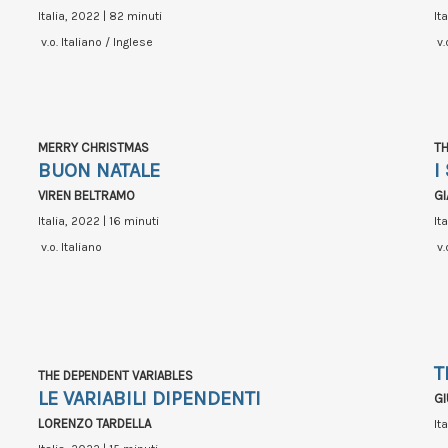
Italia, 2022 | 82 minuti
It
v.o. Italiano / Inglese
v.
MERRY CHRISTMAS
TH
BUON NATALE
I
VIREN BELTRAMO
G
Italia, 2022 | 16 minuti
It
v.o. Italiano
v.
T
THE DEPENDENT VARIABLES
LE VARIABILI DIPENDENTI
GI
LORENZO TARDELLA
It