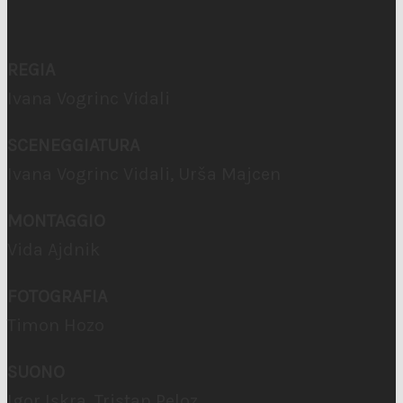
REGIA
Ivana Vogrinc Vidali
SCENEGGIATURA
Ivana Vogrinc Vidali, Urša Majcen
MONTAGGIO
Vida Ajdnik
FOTOGRAFIA
Timon Hozo
SUONO
Igor Iskra, Tristan Peloz