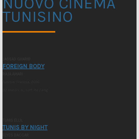
NUOVO CINEMA
TUNISINO
JASSAD GHARIB
FOREIGN BODY
RAJA AMARI
Tunisia, Francia, 2016
92 min | v. o., sott. ita / eng
TUNIS ELLIL
TUNIS BY NIGHT
ELYES BACCAR