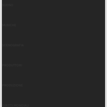
SUONO
MUSICHE
SCENOGRAFIA
PRODUTTORI
PRODUZIONE
DIRITTI MONDIALI