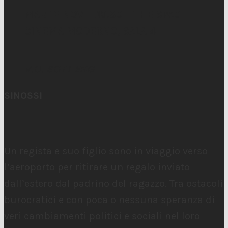
MAR 12 NOV H.19.30 – THE SPACE
CINEMA MODERNO, SALA 4
V.O. SOTT ENG
SINOSSI
Un regista e suo figlio sono in viaggio verso
l’aeroporto per ritirare un regalo inviato
dall’estero dal padrino del ragazzo. Tra ostacoli
burocratici e con poca o nessuna speranza di
veri cambiamenti politici e sociali nel loro