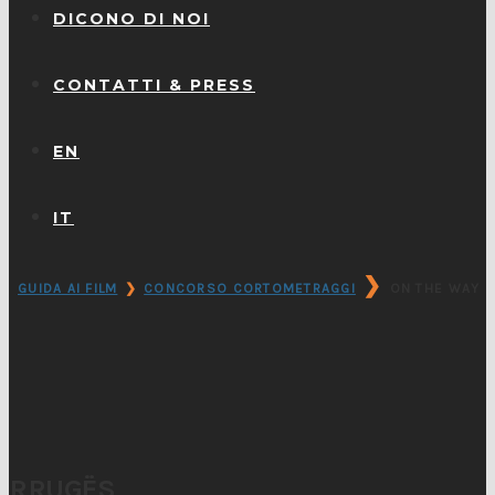
DICONO DI NOI
CONTATTI & PRESS
EN
IT
❯
GUIDA AI FILM
❯
CONCORSO CORTOMETRAGGI
ON THE WAY
RRUGËS