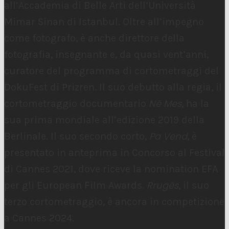
all’Accademia di Belle Arti dell’Università
Mimar Sinan di Istanbul. Oltre all’impegno
come fotografo, è anche direttore della
fotografia, insegnante e, da quasi vent’anni,
curatore del programma di cortometraggi del
DokuFest di Prizren. Il suo debutto alla regia, il
Në Mes
cortometraggio documentario
, ha la
sua prima mondiale all’edizione 2019 della
Pa Vend
Berlinale. Il suo secondo corto,
, è
presentato in anteprima in Concorso al Festival
di Cannes 2021, dove riceve la nomination EFA
Rrugës
per gli European Film Awards.
, il suo
terzo cortometraggio, è ancora in competizione
a Cannes 2024.