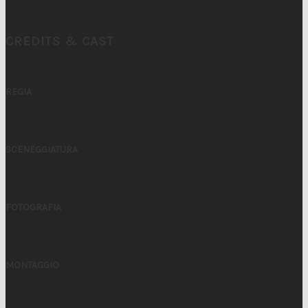
CREDITS & CAST
REGIA
SCENEGGIATURA
FOTOGRAFIA
MONTAGGIO