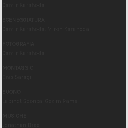
Samir Karahoda
SCENEGGIATURA
Samir Karahoda, Miron Karahoda
FOTOGRAFIA
Samir Karahoda
MONTAGGIO
Enis Saraçi
SUONO
Labinot Sponca, Gëzim Rama
MUSICHE
Jonathan Bree