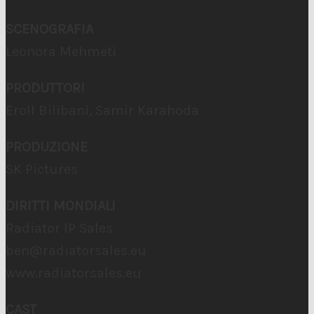
SCENOGRAFIA
Leonora Mehmeti
PRODUTTORI
Eroll Bilibani, Samir Karahoda
PRODUZIONE
SK Pictures
DIRITTI MONDIALI
Radiator IP Sales
ben@radiatorsales.eu
www.radiatorsales.eu
CAST