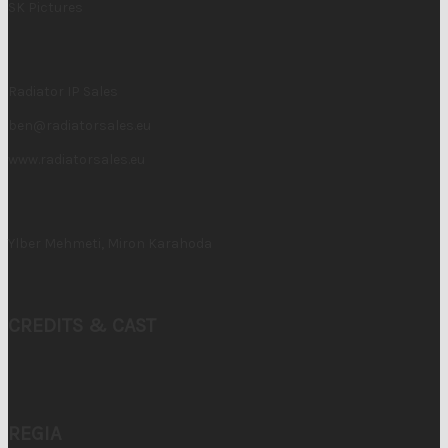
SK Pictures
Radiator IP Sales
ben@radiatorsales.eu
www.radiatorsales.eu
Ylber Mehmeti, Miron Karahoda
CREDITS & CAST
REGIA