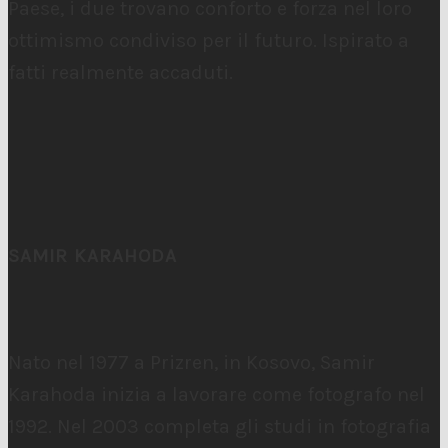
Paese, i due trovano conforto e forza nel loro
ottimismo condiviso per il futuro. Ispirato a
fatti realmente accaduti.
SAMIR KARAHODA
Nato nel 1977 a Prizren, in Kosovo, Samir
Karahoda inizia a lavorare come fotografo nel
1992. Nel 2003 completa gli studi in fotografia