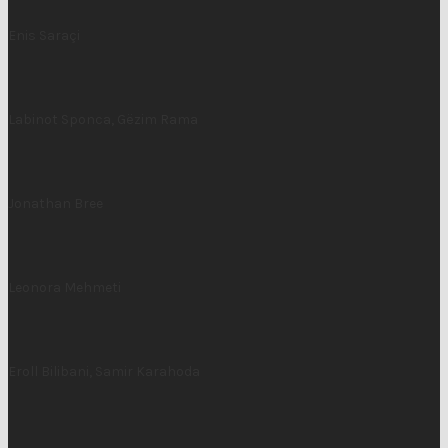
Enis Saraçi
Labinot Sponca, Gëzim Rama
Jonathan Bree
Leonora Mehmeti
Eroll Bilibani, Samir Karahoda