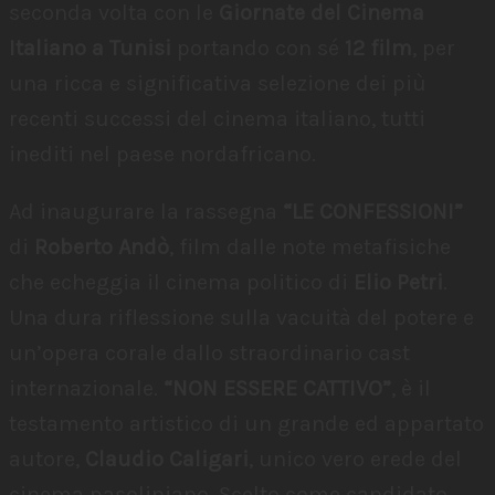
seconda volta con le
Giornate del Cinema
Italiano a Tunisi
portando con sé
12 film
, per
una ricca e significativa selezione dei più
recenti successi del cinema italiano, tutti
inediti nel paese nordafricano.
Ad inaugurare la rassegna
“LE CONFESSIONI”
di
Roberto Andò
, film dalle note metafisiche
che echeggia il cinema politico di
Elio Petri
.
Una dura riflessione sulla vacuità del potere e
un’opera corale dallo straordinario cast
internazionale.
“NON ESSERE CATTIVO”
, è il
testamento artistico di un grande ed appartato
autore,
Claudio Caligari
, unico vero erede del
cinema pasoliniano. Scelto come candidato