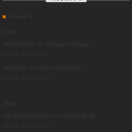
■
Giovedì 6
15:30
“PANORAMA”
di
Gianluca Abbate
(Italia, 7 minuti)
“DUSTUR”
di
Marco Santarelli
(Italia, 74 minuti)
19:00
“LE CONFESSIONI”
di
Roberto Andò
(Italia, 100 minuti)