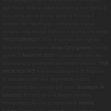
agli Oscar 2016 in rappresentanza dell’Italia, il
film porta per la prima volta in Tunisia il
cinema del mai troppo compianto autore
romano. Una decisa frattura è quella che opera
“MEDITERRANEA”
, film d’esordio del regista
italo-afro-americano
Jonas Carpignano
che ha
aperto il
MedFilm 2015
e consacrato uno dei
talenti più promettenti del nostro cinema.
“PER
AMOR VOSTRO”
è la seconda opera di finzione
di uno dei nostri più importanti autori
provenienti dal cinema del reale:
Giuseppe M.
Gaudino
. Ritratto di una Napoli inedita,
interpretato da una straordinaria
Valeria
Golino
, Coppa Volpi come miglior attrice a