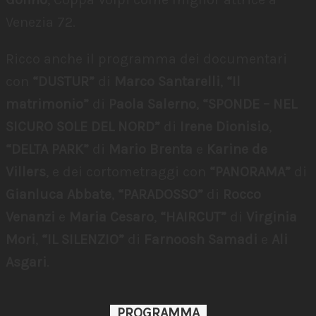
Venezia 72.
Ricco anche il programma dei documentari
con
“DUSTUR”
di
Marco Santarelli
,
“Il
matrimonio”
di
Paola Salerno
,
“SPONDE – NEL
SICURO SOLE DEL NORD”
di
Irene Dionisio
,
“DELTA PARK”
di
Mario Brenta
e
Karine de
Villers
, e dei cortometraggi con
“PANORAMA”
di
Gianluca Abbate
,
“PARADOSSO”
di
Rocco
Venanzi
e
Maria Cesaro
,
“HAIRCUT”
di
Virginia
Mori
,
“IL SILENZIO”
di
Farnoosh Samadi
e
Ali
Asgari
.
PROGRAMMA