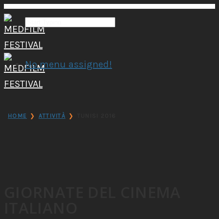
No menu assigned!
❯
❯
HOME
ATTIVITÀ
TUNISI 2016
GIORNATE DEL CINEMA
ITALIANO