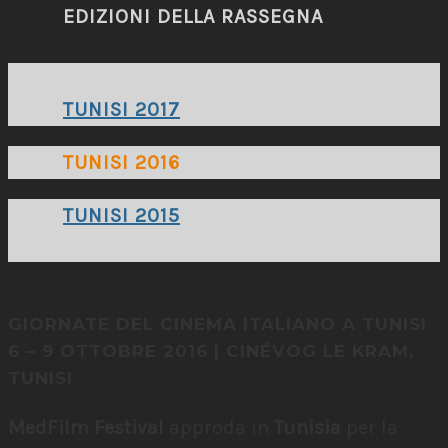
EDIZIONI DELLA RASSEGNA
TUNISI 2017
TUNISI 2016
TUNISI 2015
GIORNATE DEL CINEMA ITALIANO A TUNISI
6 – 9 OTTOBRE 2016 | CINÉVOG LE KRAM,
TUNISI
MedFilm Festival
approda in
Tunisia
per la