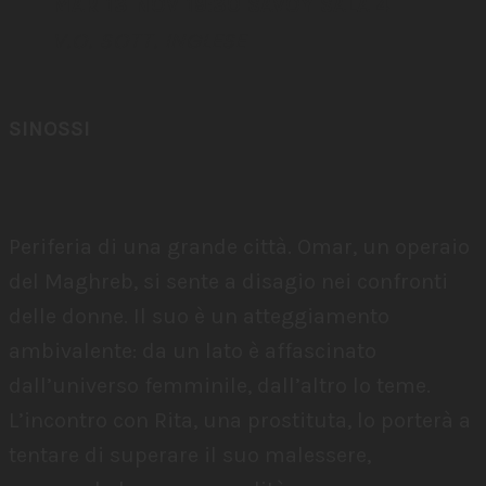
MAR 13 NOV 19:30 SAVOY SALA 4
V.O. SOTT. INGLESE
SINOSSI
Periferia di una grande città. Omar, un operaio
del Maghreb, si sente a disagio nei confronti
delle donne. Il suo è un atteggiamento
ambivalente: da un lato è affascinato
dall’universo femminile, dall’altro lo teme.
L’incontro con Rita, una prostituta, lo porterà a
tentare di superare il suo malessere,