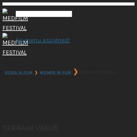
No menu assigned!
❯
GUIDA AI FILM
❯
WOMEN IN FILM
MOUTH OF TRUTH
TERRAIN VAGUE