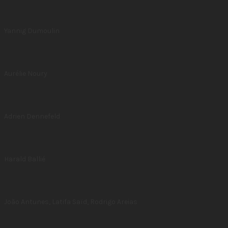
Yannig Dumoulin
Aurélie Noury
Adrien Dennefeld
Harald Ballié
João Antunes, Latifa Saïd, Rodrigo Areias