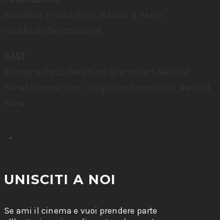
Saudade Production, Bando à Parte
rosebud1@netcabo.pt
CAST
Slimane Dazi, Delphine Grandsart, Rachid
TahaSlimane Dazi, Delphine Grandsart, Rachid
Taha
UNISCITI A NOI
Se ami il cinema e vuoi prendere parte