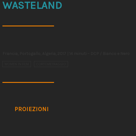
WASTELAND
Francia, Portogallo, Algeria, 2017 | 14 minuti – DCP / Bianco e Nero
WOMEN IN FILM
CORTOMETRAGGIO
PROIEZIONI