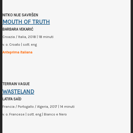
NITKO NIJE SAVRŠEN
MOUTH OF TRUTH
BARBARA VEKARIĆ
Croazia / Italia, 2018 | 18 minuti
v. o. Croato | sott. eng
Anteprima italiana
TERRAIN VAGUE
WASTELAND
LATIFA SAÏD
Francia / Portogallo / Algeria, 2017 | 14 minuti
v. o. Francese | sott. eng | Bianco e Nero