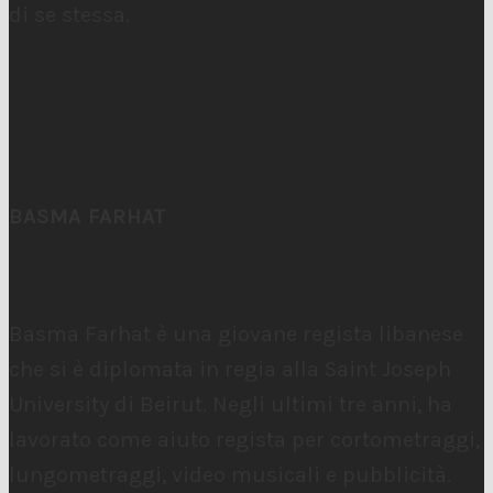
di se stessa.
BASMA FARHAT
Basma Farhat è una giovane regista libanese
che si è diplomata in regia alla Saint Joseph
University di Beirut. Negli ultimi tre anni, ha
lavorato come aiuto regista per cortometraggi,
lungometraggi, video musicali e pubblicità.