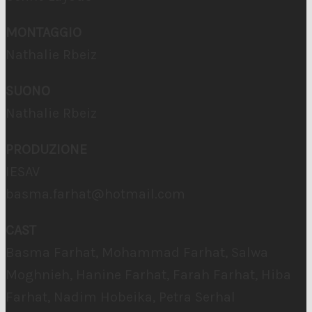
MONTAGGIO
Nathalie Rbeiz
SUONO
Nathalie Rbeiz
PRODUZIONE
IESAV
basma.farhat@hotmail.com
CAST
Basma Farhat, Mohammad Farhat, Salwa
Moghnieh, Hanine Farhat, Farah Farhat, Hiba
Farhat, Nadim Hobeika, Petra Serhal