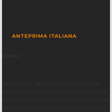
SAB 10 NOV 22:00 SAVOY SALA 4
V.O. SOTT. INGLESE
ANTEPRIMA ITALIANA
SINOSSI
Basma è una ragazza che non porta l’hijab.
Decide, per la prima volta, di mostrarsi ai suoi
genitori indossando il velo: vuole vedere la loro
reazione e sperimentare cosa c’è nel profondo