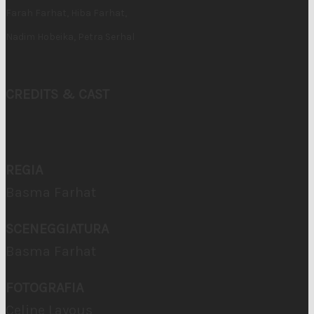
Farah Farhat, Hiba Farhat,
Nadim Hobeika, Petra Serhal
CREDITS & CAST
REGIA
Basma Farhat
SCENEGGIATURA
Basma Farhat
FOTOGRAFIA
Celine Layous