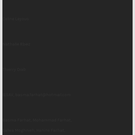
Celine Layous
Nathalie Rbeiz
Thierry Diab
IESAV,
basma.farhat@hotmail.com
Basma Farhat, Mohammad Farhat,
Salwa Moghnieh, Hanine Farhat,