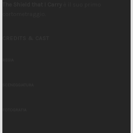
The Shield that I Carry
è il suo primo
cortometraggio.
CREDITS & CAST
REGIA
SCENEGGIATURA
FOTOGRAFIA