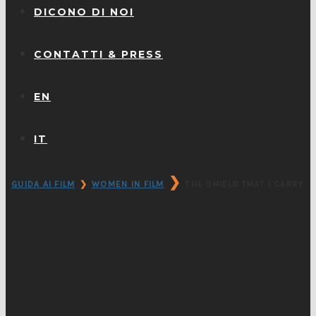
DICONO DI NOI
CONTATTI & PRESS
EN
IT
❯
GUIDA AI FILM
❯
WOMEN IN FILM
THE SHIELD THAT I CARRY