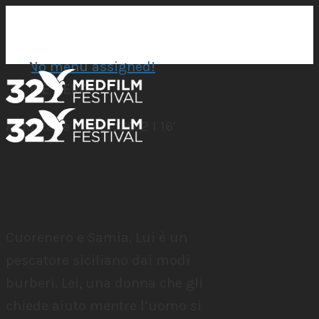
No menu assigned!
CUORE NERO
Aldo Rapè l ITALY, 2012 l 16′
Cuorenero e Samia. Lui è un
pescatore siciliano dai modi
burberi. Lei, una donna che gli
chiede aiuto mentre l’uomo si