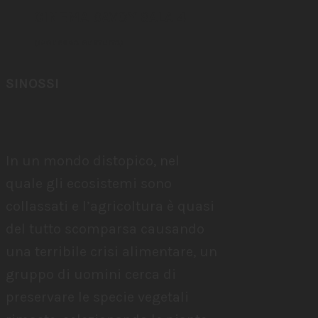
CINEMA SAVOY SALA 4
(INGRESSO GRATUITO)
SINOSSI
In un mondo distopico, nel
quale gli ecosistemi sono
collassati e l’agricoltura è quasi
del tutto scomparsa causando
una terribile crisi alimentare, un
gruppo di uomini cerca di
preservare le specie vegetali