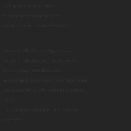
Fort Apache Cinema Teatro
fortapacheteatro@gmail.com
www.fortapachecinemateatro.com
Ministero della Cultura, Regione Lazio,
Ministero della Giustizia – Dipartimento
Amministrazione Penitenziaria
Garante dei diritti delle persone sottoposte a
misure restrittive della libertà personale del
Lazio,
I.I.S.S. Cesare Battisti di Velletri – Sezione
Carceraria