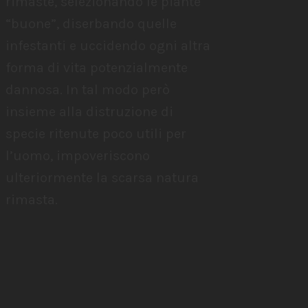
rimaste, selezionando le piante
“buone”, diserbando quelle
infestanti e uccidendo ogni altra
forma di vita potenzialmente
dannosa. In tal modo però
insieme alla distruzione di
specie ritenute poco utili per
l’uomo, impoveriscono
ulteriormente la scarsa natura
rimasta.