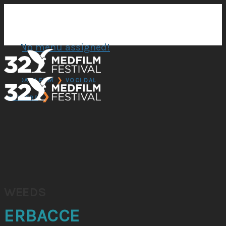
No menu assigned!
GUIDA AI FILM
❯
VOCI DAL
❯
CARCERE
ERBACCE
WEEDS
ERBACCE