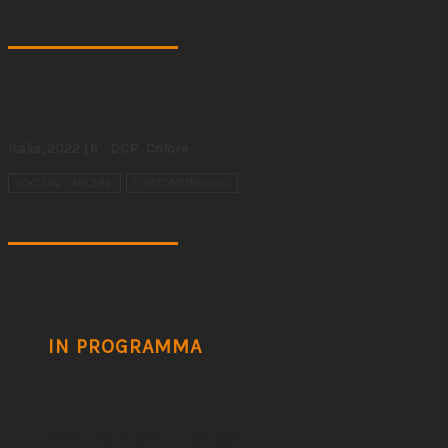
Italia, 2022 | 6′ · DCP · Colore
VOCI DAL CARCERE
CORTOMETRAGGIO
IN PROGRAMMA
VEN 10 NOV H.19.30 –