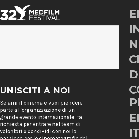
E
I
N
C
D
C
UNISCITI A NOI
P
Se ami il cinema e vuoi prendere
parte all'organizzazione di un
E
grande evento internazionale, fai
richiesta per entrare nel team di
I
volontari e condividi con noi la
passione per le cinematografie del