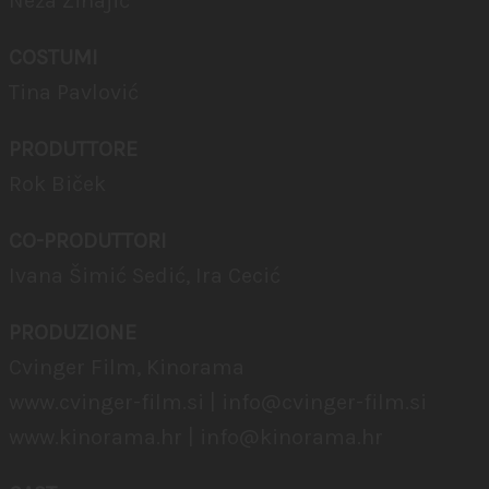
Neža Zinajić
COSTUMI
Tina Pavlović
PRODUTTORE
Rok Biček
CO-PRODUTTORI
Ivana Šimić Sedić, Ira Cecić
PRODUZIONE
Cvinger Film, Kinorama
www.cvinger-film.si |
info@cvinger-film.si
www.kinorama.hr |
info@kinorama.hr