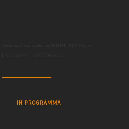
Slovenia, Croazia, Austria, 2016 | 14′ · DCP · Colore
FOCUS SLOVENIA
CORTOMETRAGGIO
IN PROGRAMMA