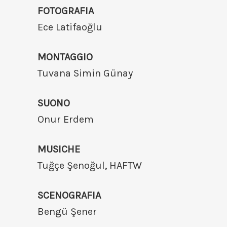
FOTOGRAFIA
Ece Latifaoğlu
MONTAGGIO
Tuvana Simin Günay
SUONO
Onur Erdem
MUSICHE
Tuğçe Şenoğul, HAFTW
SCENOGRAFIA
Bengü Şener