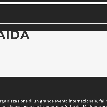
AIDA
organizzazione di un grande evento internazionale, fai r
on noi la passione per le cinematografie del Mediterrane