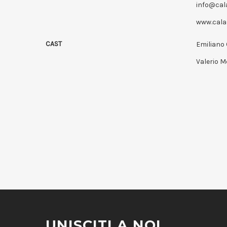
info@ca
www.cal
CAST
Emiliano 
Valerio M
UNISCITI A NOI