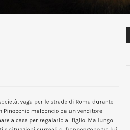
ocietà, vaga per le strade di Roma durante
un Pinocchio malconcio da un venditore
are a casa per regalarlo al figlio. Ma lungo
ti e situazioni surreali si frappongono tra lui