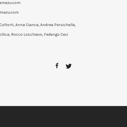
lamazu.com
amazu.com
Coltorti, Anna Cianca, Andrea Persichella,
ollica, Rocco Loschiavo, Federigo Ceci