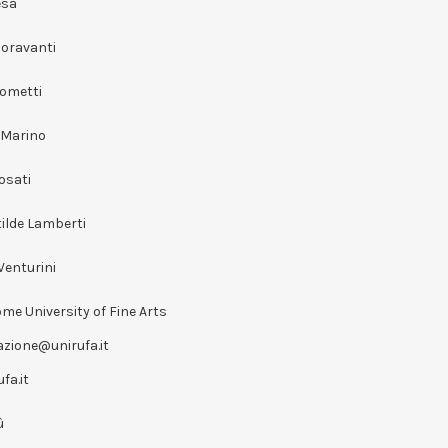
esa
ioravanti
Cometti
 Marino
osati
ilde Lamberti
Venturini
me University of Fine Arts
zione@unirufa.it
fa.it
ù