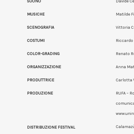
SUONO
Davide C
MUSICHE
Matilde F
SCENOGRAFIA
Vittoria 
COSTUMI
Riccardo
COLOR-GRADING
Renato R
ORGANIZZAZIONE
Anna Mat
PRODUTTRICE
Carlotta 
PRODUZIONE
RUFA – Ro
comunica
www.uniru
Calamaz
DISTRIBUZIONE FESTIVAL