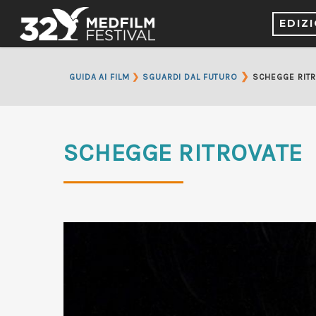
EDIZ
❯
GUIDA AI FILM
❯
SGUARDI DAL FUTURO
SCHEGGE RIT
SCHEGGE RITROVATE