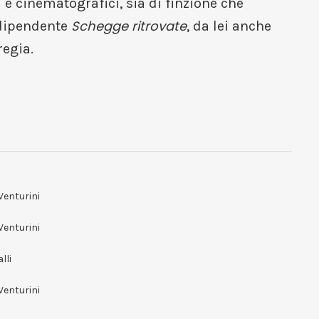
li e cinematografici, sia di finzione che
Schegge ritrovate
ndipendente
, da lei anche
regia.
Venturini
Venturini
lli
Venturini