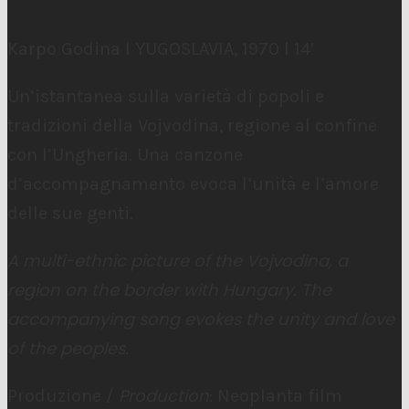
Karpo Godina l YUGOSLAVIA, 1970 l 14′
Un’istantanea sulla varietà di popoli e
tradizioni della Vojvodina, regione al confine
con l’Ungheria. Una canzone
d’accompagnamento evoca l’unità e l’amore
delle sue genti.
A multi-ethnic picture of the Vojvodina, a
region on the border with Hungary. The
accompanying song evokes the unity and love
of the peoples.
Production
Produzione /
: Neoplanta film