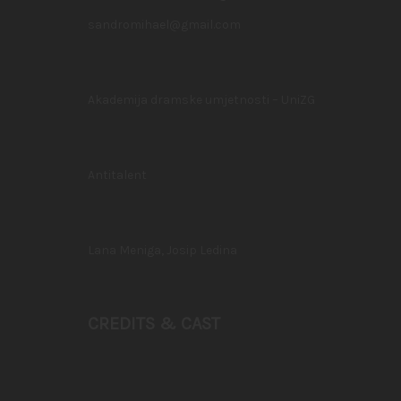
sandromihael@gmail.com
Akademija dramske umjetnosti – UniZG
Antitalent
Lana Meniga, Josip Ledina
CREDITS & CAST