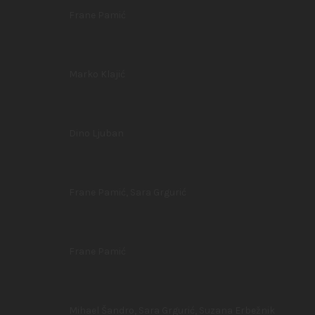
Frane Pamić
Marko Klajić
Dino Ljuban
Frane Pamić, Sara Grgurić
Frane Pamić
Mihael Šandro, Sara Grgurić, Suzana Erbežnik