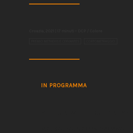
Croazia, 2021 | 17 minuti – DCP / Colore
PREMIO METHEXIS E CERVANTES
CORTOMETRAGGIO
IN PROGRAMMA
MER 10 NOV H. 21:30 – CINEMA 
V.O. SOTTOTITOLI IN ITALIANO