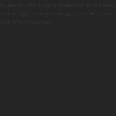
i laurea nel 2000 in regia cinematografica e telev
In the Woods
aster in regia di lungometraggi.
è il
tival di San Sebastián.