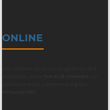
ONLINE
Una selezione dei film in programma sarà
disponibile online
fino al 26 novembre
con
un’iscrizione alla piattaforma digitale
MYmovies ONE
.