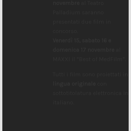
novembre
al Teatro
Palladium saranno
presentati due film in
concorso.
Venerdì 15, sabato 16 e
domenica 17 novembre
al
MAXXI il “Best of MedFilm”.
Tutti i film sono proiettati in
lingua originale
con
sottotitolatura elettronica in
italiano.