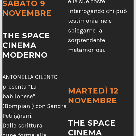
e le sue coste
SABATO 9
interrogando chi può
NOVEMBRE
testimoniarne e
spiegarne la
THE SPACE
sorprendente
CINEMA
metamorfosi.
MODERNO
ANTONELLA CILENTO
presenta “La
MARTEDÌ 12
babilonese”
NOVEMBRE
(Bompiani) con Sandra
Petrignani.
THE SPACE
Dalla scrittura
CINEMA
cuneiforme alla