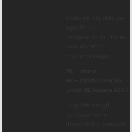
Costo del biglietto per
ogni film, o
compilation di film nel
caso di corti o
mediometraggi:
7€ — intero
6€ — ridotto (over 65,
under 26, tessera ARCI)
I biglietti per gli
spettacoli sono
disponibili o presso la