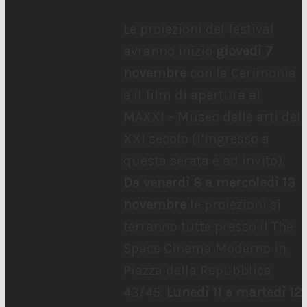
Le proiezioni del festival
avranno inizio
giovedì 7
novembre
con la Cerimonia
e il film di apertura al
MAXXI – Museo delle arti del
XXI secolo (l’ingresso a
questa serata è ad invito).
Da venerdì 8 a mercoledì 13
novembre
le proiezioni si
terranno tutte presso il The
Space Cinema Moderno in
Piazza della Repubblica
43/45.
Lunedì 11 e martedì 12