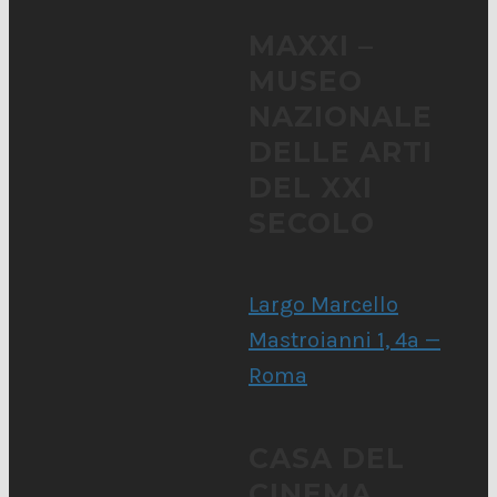
MAXXI –
MUSEO
NAZIONALE
DELLE ARTI
DEL XXI
SECOLO
Largo Marcello
Mastroianni 1, 4a —
Roma
CASA DEL
CINEMA