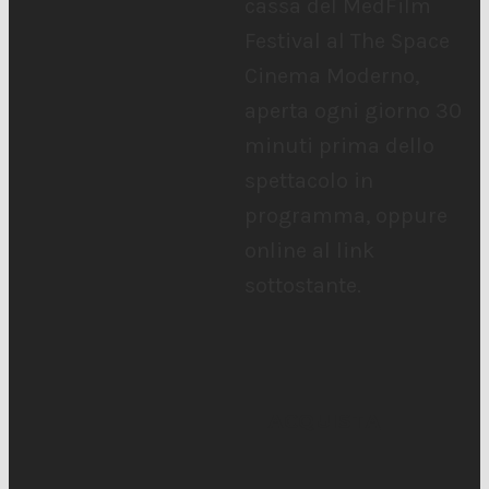
cassa del MedFilm
Festival al The Space
Cinema Moderno,
aperta ogni giorno 30
minuti prima dello
spettacolo in
programma, oppure
online al link
sottostante.
ACQUISTA