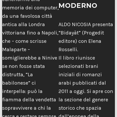
MODERNO
memoria dei computer,
da una favolosa città
antica alla Londra
ALDO NICOSIA presenta
vittoriana fino a Napoli,
“Bidayàt” (Progedit
che – come scrisse
editore) con Elena
Malaparte –
Rosselli.
somiglierebbe a Ninive
Il libro riunisce
se non fosse stata
selezionati brani
distrutta, “La
iniziali di romanzi
babilonese” ci
arabi pubblicati dal
interpella: può la
2011 a oggi. Si apre con
fiamma della vendetta
la sezione del genere
sopravvivere a chi la
storico che spazia
cerca e restare sempre
dall’epopea della