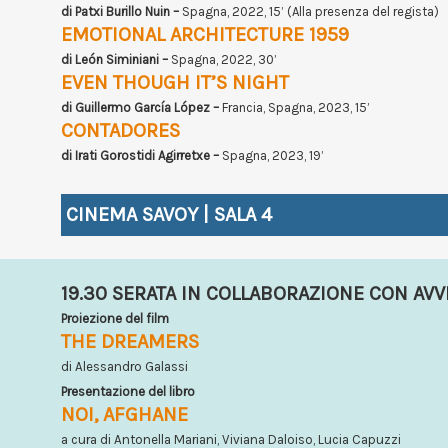
di Patxi Burillo Nuin –
Spagna, 2022, 15’ (Alla presenza del regista)
EMOTIONAL ARCHITECTURE 1959
di León Siminiani –
Spagna, 2022, 30’
EVEN THOUGH IT’S NIGHT
di Guillermo García López –
Francia, Spagna, 2023, 15’
CONTADORES
di Irati Gorostidi Agirretxe –
Spagna, 2023, 19’
CINEMA SAVOY | SALA 4
19.30 SERATA IN COLLABORAZIONE CON AV
Proiezione del film
THE DREAMERS
di Alessandro Galassi
Presentazione del libro
NOI, AFGHANE
a cura di Antonella Mariani, Viviana Daloiso, Lucia Capuzzi