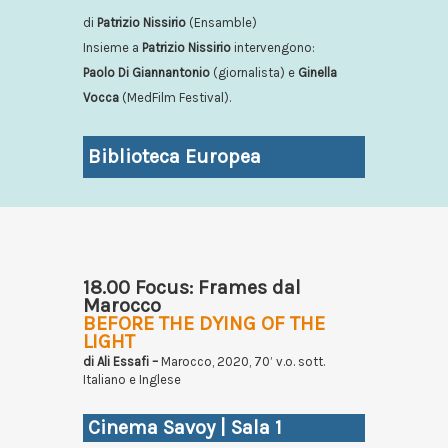
di
Patrizio Nissirio
(Ensamble)
Insieme a
Patrizio Nissirio
intervengono:
Paolo Di Giannantonio
(giornalista) e
Ginella
Vocca
(MedFilm Festival).
Biblioteca Europea
18.00 Focus: Frames dal
Marocco
BEFORE THE DYING OF THE
LIGHT
di Ali Essafi –
Marocco, 2020, 70’ v.o. sott.
Italiano e Inglese
Cinema Savoy | Sala 1