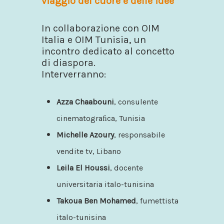
viaggio del cuore e delle idee”
In collaborazione con OIM
Italia e OIM Tunisia, un
incontro dedicato al concetto
di diaspora.
Interverranno:
Azza Chaabouni
, consulente
cinematograﬁca, Tunisia
Michelle Azoury
, responsabile
vendite tv, Libano
Leila El Houssi
, docente
universitaria italo-tunisina
Takoua Ben Mohamed
, fumettista
italo-tunisina